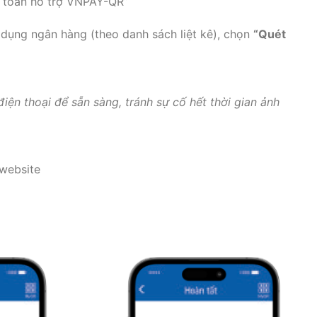
h toán hỗ trợ VNPAY-QR”
g dụng ngân hàng (theo danh sách liệt kê), chọn
“Quét
iện thoại để sẵn sàng, tránh sự cố hết thời gian ảnh
 website