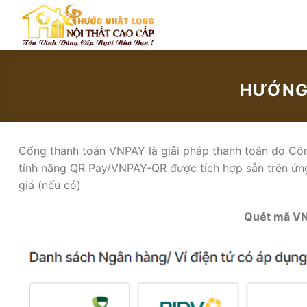
Bỏ
qua
nội
dung
HƯỚNG
Cổng thanh toán VNPAY là giải pháp thanh toán do Côn
tính năng QR Pay/VNPAY-QR được tích hợp sẵn trên ứng
giá (nếu có)
Quét mã VNP