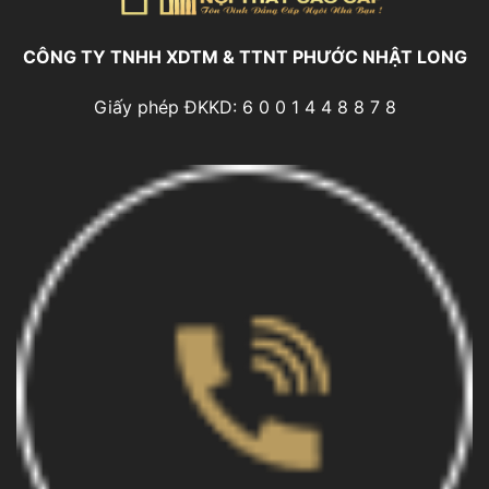
CÔNG TY TNHH XDTM & TTNT PHƯỚC NHẬT LONG
Giấy phép ĐKKD: 6 0 0 1 4 4 8 8 7 8