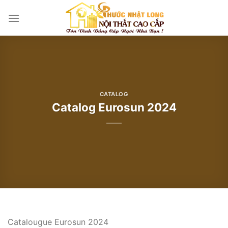
Bỏ
qua
nội
dung
CATALOG
Catalog Eurosun 2024
Catalougue Eurosun 2024