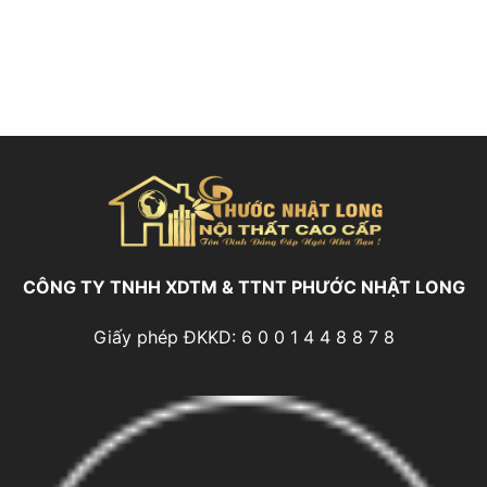
CÔNG TY TNHH XDTM & TTNT PHƯỚC NHẬT LONG
Giấy phép ĐKKD: 6 0 0 1 4 4 8 8 7 8