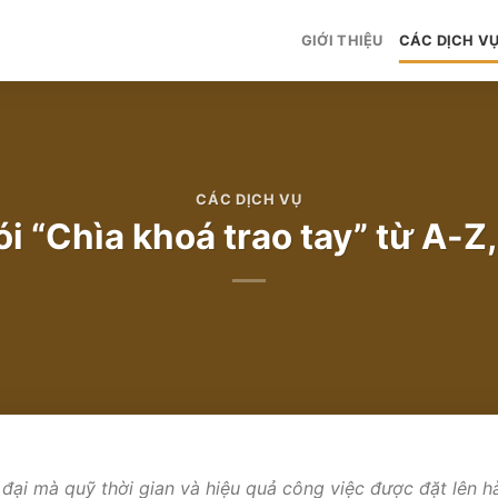
GIỚI THIỆU
CÁC DỊCH V
CÁC DỊCH VỤ
i “Chìa khoá trao tay” từ A-Z
 đại mà quỹ thời gian và hiệu quả công việc được đặt lên h