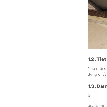
1.2. Tiế
Nhờ mối qu
dựng chất 
1.3. Đả
Phước Nhật