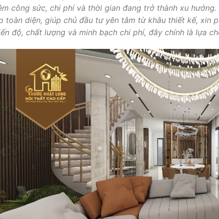
kiệm công sức, chi phí và thời gian đang trở thành xu hướng
áp toàn diện, giúp chủ đầu tư yên tâm từ khâu thiết kế, xin
ến độ, chất lượng và minh bạch chi phí, đây chính là lựa ch