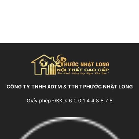
CÔNG TY TNHH XDTM & TTNT PHƯỚC NHẬT LONG
Giấy phép ĐKKD: 6 0 0 1 4 4 8 8 7 8