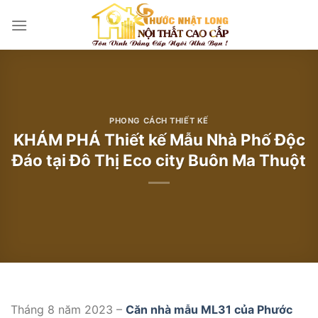
Bỏ
qua
nội
dung
PHONG CÁCH THIẾT KẾ
KHÁM PHÁ Thiết kế Mẫu Nhà Phố Độc
Đáo tại Đô Thị Eco city Buôn Ma Thuột
Tháng 8 năm 2023 –
Căn nhà mẫu ML31 của Phước