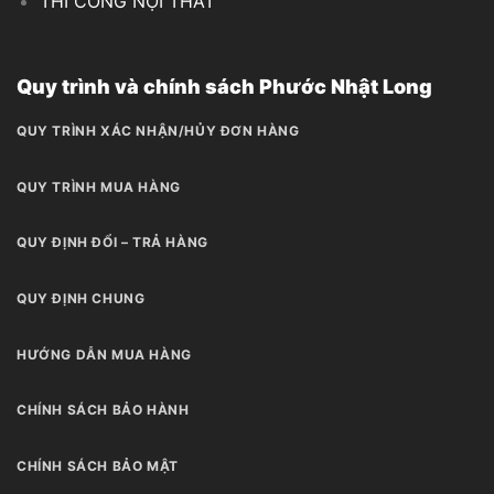
THI CÔNG NỘI THẤT
Quy trình và chính sách Phước Nhật Long
QUY TRÌNH XÁC NHẬN/HỦY ĐƠN HÀNG
QUY TRÌNH MUA HÀNG
QUY ĐỊNH ĐỔI – TRẢ HÀNG
QUY ĐỊNH CHUNG
HƯỚNG DẪN MUA HÀNG
CHÍNH SÁCH BẢO HÀNH
CHÍNH SÁCH BẢO MẬT